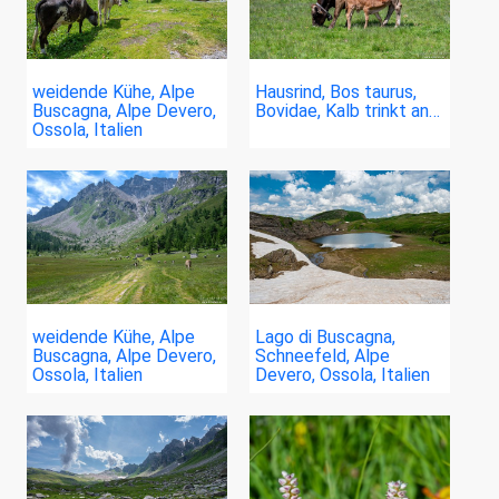
weidende Kühe, Alpe
Hausrind, Bos taurus,
Buscagna, Alpe Devero,
Bovidae, Kalb trinkt an…
Ossola, Italien
weidende Kühe, Alpe
Lago di Buscagna,
Buscagna, Alpe Devero,
Schneefeld, Alpe
Ossola, Italien
Devero, Ossola, Italien