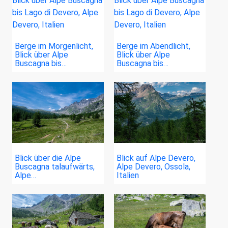
Berge im Morgenlicht,
Berge im Abendlicht,
Blick über Alpe
Blick über Alpe
Buscagna bis…
Buscagna bis…
Blick über die Alpe
Blick auf Alpe Devero,
Buscagna talaufwärts,
Alpe Devero, Ossola,
Alpe…
Italien