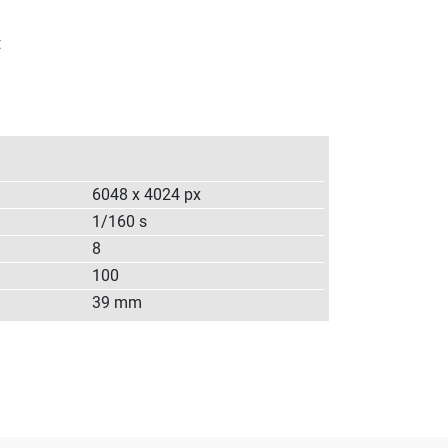
t
6048 x 4024 px
1/160 s
8
100
39 mm