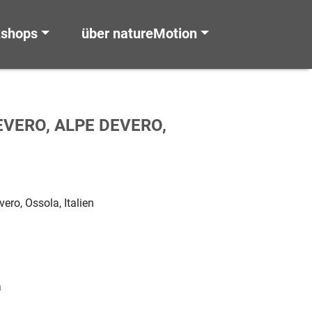
kshops
über natureMotion
EVERO, ALPE DEVERO,
ero, Ossola, Italien
a