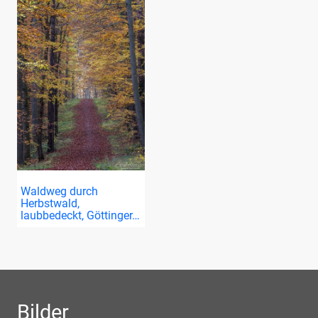
Waldweg durch
Herbstwald,
laubbedeckt, Göttinger…
Bilder