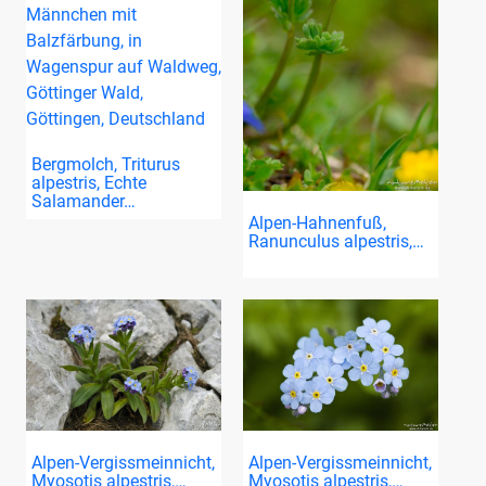
Bergmolch, Triturus
alpestris, Echte
Salamander…
Alpen-Hahnenfuß,
Ranunculus alpestris,…
Alpen-Vergissmeinnicht,
Alpen-Vergissmeinnicht,
Myosotis alpestris,…
Myosotis alpestris,…