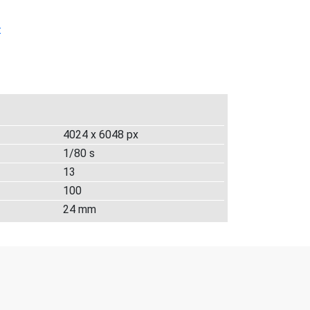
t
4024 x 6048 px
1/80 s
13
100
24 mm