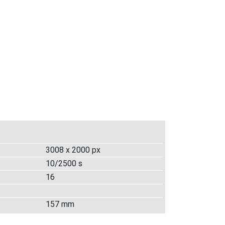
3008 x 2000 px
10/2500 s
16
157 mm