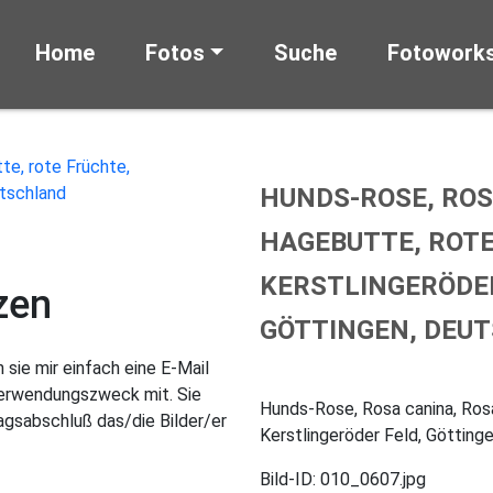
Home
Fotos
Suche
Fotowork
HUNDS-ROSE, ROS
HAGEBUTTE, ROTE
KERSTLINGERÖDER
zen
GÖTTINGEN, DEU
sie mir einfach eine E-Mail
Verwendungszweck mit. Sie
Hunds-Rose, Rosa canina, Ros
gsabschluß das/die Bilder/er
Kerstlingeröder Feld, Götting
Bild-ID: 010_0607.jpg