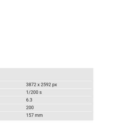
3872 x 2592 px
1/200 s
6.3
200
157 mm