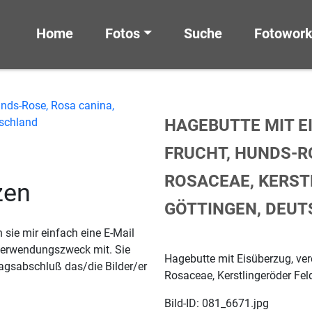
Home
Fotos
Suche
Fotowor
HAGEBUTTE MIT E
FRUCHT, HUNDS-R
ROSACEAE, KERST
zen
GÖTTINGEN, DEU
sie mir einfach eine E-Mail
 Verwendungszweck mit. Sie
Hagebutte mit Eisüberzug, ver
agsabschluß das/die Bilder/er
Rosaceae, Kerstlingeröder Fel
Bild-ID: 081_6671.jpg