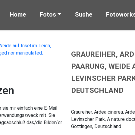
Home
Fotos
Suche
Fotowork
GRAUREIHER, ARD
PAARUNG, WEIDE A
LEVINSCHER PARK
zen
DEUTSCHLAND
sie mir einfach eine E-Mail
Graureiher, Ardea cinerea, Ard
Verwendungszweck mit. Sie
Levinscher Park, A nature doc
gsabschluß das/die Bilder/er
Göttingen, Deutschland