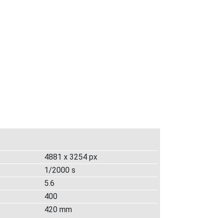
4881 x 3254 px
1/2000 s
5.6
400
420 mm