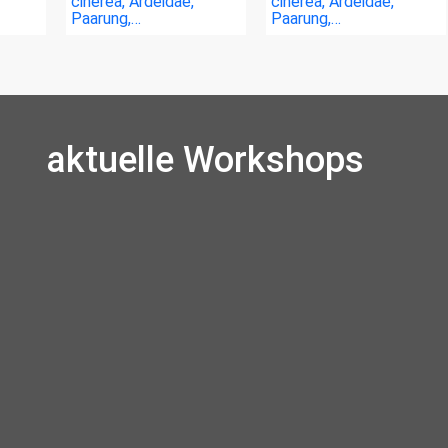
cinerea, Ardeidae,
cinerea, Ardeidae,
Paarung,…
Paarung,…
aktuelle Workshops