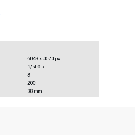
t
6048 x 4024 px
1/500 s
8
200
38 mm