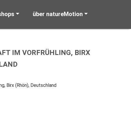
shops
über natureMotion
T IM VORFRÜHLING, BIRX
HLAND
ng, Birx (Rhön), Deutschland