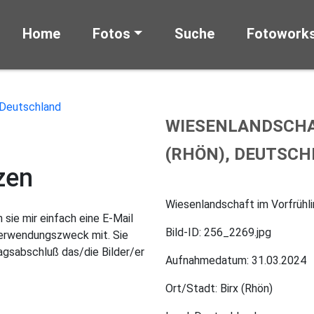
Home
Fotos
Suche
Fotowork
WIESENLANDSCHAF
(RHÖN), DEUTSC
zen
Wiesenlandschaft im Vorfrühli
sie mir einfach eine E-Mail
Bild-ID: 256_2269.jpg
Verwendungszweck mit. Sie
gsabschluß das/die Bilder/er
Aufnahmedatum: 31.03.2024
Ort/Stadt: Birx (Rhön)