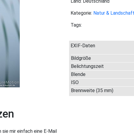
Land: Deutschland
Kategorie:
Natur & Landschaf
Tags:
EXIF-Daten
Bildgröße
Belichtungszeit
Blende
ISO
Brennweite (35 mm)
zen
sie mir einfach eine E-Mail