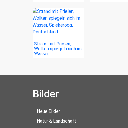
Strand mit Prielen,
Wolken spiegeln sich im
Wasser,…
Bilder
Neue Bilder
Natur & Landschaft