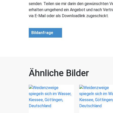
senden. Teilen sie mir darin den gewünschten 
erhalten umgehend ein Angebot und nach Vertra
via E-Mail oder als Downloadlink zugeschickt.
Bildanfrage
Ähnliche Bilder