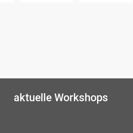
aktuelle Workshops