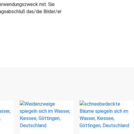
Verwendungszweck mit. Sie
gsabschluß das/die Bilder/er