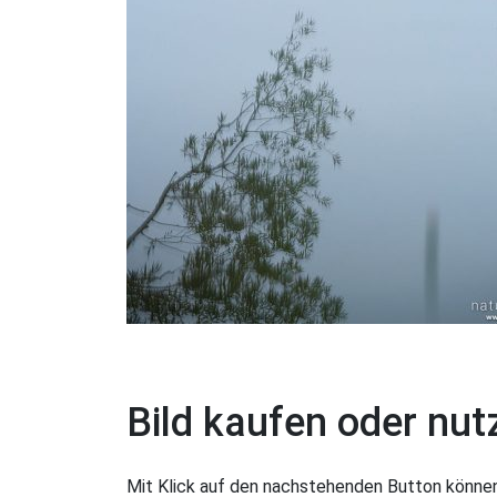
Bild kaufen oder nut
Mit Klick auf den nachstehenden Button können 