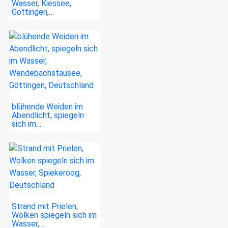
Wasser, Kiessee,
Göttingen,…
blühende Weiden im
Abendlicht, spiegeln
sich im…
Strand mit Prielen,
Wolken spiegeln sich im
Wasser,…