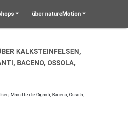
shops
über natureMotion
BER KALKSTEINFELSEN, M
TI, BACENO, OSSOLA, I
lsen, Mamitte die Giganti, Baceno, Ossola,