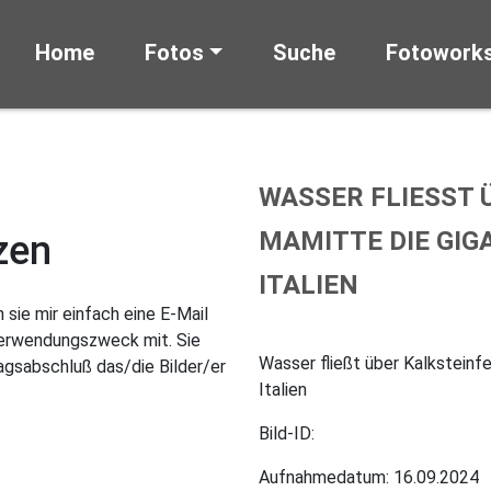
Home
Fotos
Suche
Fotowork
WASSER FLIESST Ü
AMITTE DIE GIGAN
zen
TALIEN
sie mir einfach eine E-Mail
Verwendungszweck mit. Sie
Wasser fließt über Kalksteinfe
gsabschluß das/die Bilder/er
Italien
Bild-ID:
Aufnahmedatum: 16.09.2024