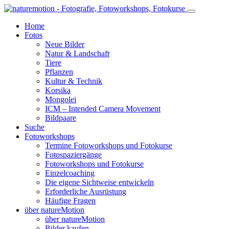
Home
Fotos
Neue Bilder
Natur & Landschaft
Tiere
Pflanzen
Kultur & Technik
Korsika
Mongolei
ICM – Intended Camera Movement
Bildpaare
Suche
Fotoworkshops
Termine Fotoworkshops und Fotokurse
Fotospaziergänge
Fotoworkshops und Fotokurse
Einzelcoaching
Die eigene Sichtweise entwickeln
Erforderliche Ausrüstung
Häufige Fragen
über natureMotion
über natureMotion
Bilder kaufen