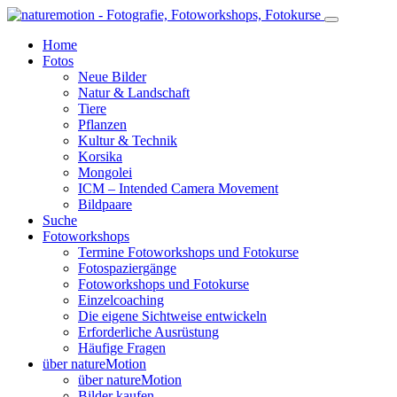
Home
Fotos
Neue Bilder
Natur & Landschaft
Tiere
Pflanzen
Kultur & Technik
Korsika
Mongolei
ICM – Intended Camera Movement
Bildpaare
Suche
Fotoworkshops
Termine Fotoworkshops und Fotokurse
Fotospaziergänge
Fotoworkshops und Fotokurse
Einzelcoaching
Die eigene Sichtweise entwickeln
Erforderliche Ausrüstung
Häufige Fragen
über natureMotion
über natureMotion
Bilder kaufen