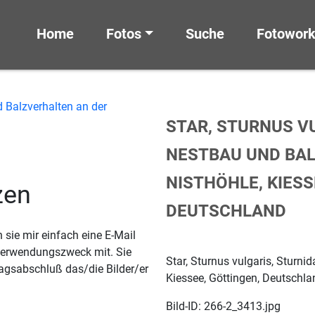
Home
Fotos
Suche
Fotowor
STAR, STURNUS VU
NESTBAU UND BA
NISTHÖHLE, KIESS
zen
DEUTSCHLAND
sie mir einfach eine E-Mail
 Verwendungszweck mit. Sie
Star, Sturnus vulgaris, Sturni
agsabschluß das/die Bilder/er
Kiessee, Göttingen, Deutschla
Bild-ID: 266-2_3413.jpg