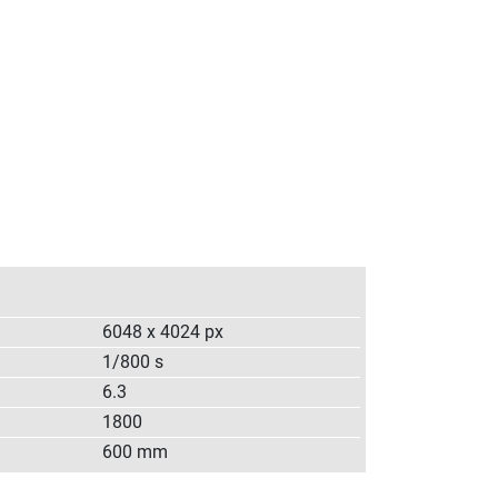
6048 x 4024 px
1/800 s
6.3
1800
600 mm