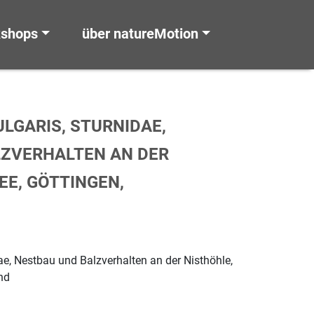
kshops
über natureMotion
LGARIS, STURNIDAE,
LZVERHALTEN AN DER
EE, GÖTTINGEN,
dae, Nestbau und Balzverhalten an der Nisthöhle,
nd