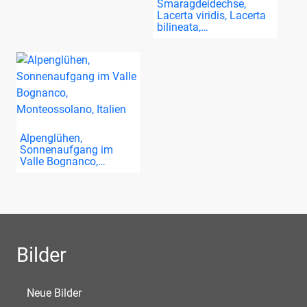
Smaragdeidechse,
Lacerta viridis, Lacerta
bilineata,…
Alpenglühen,
Sonnenaufgang im
Valle Bognanco,…
Bilder
Neue Bilder