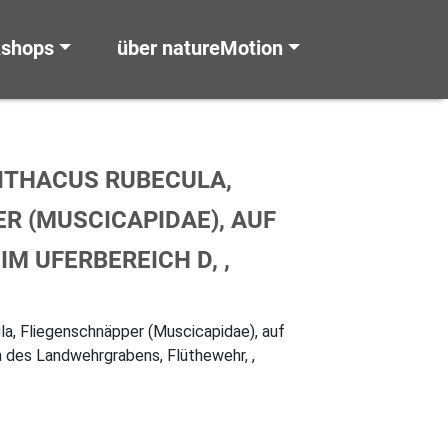
kshops
über natureMotion
ITHACUS RUBECULA,
R (MUSCICAPIDAE), AUF
M UFERBEREICH D, ,
la, Fliegenschnäpper (Muscicapidae), auf
 des Landwehrgrabens, Flüthewehr, ,