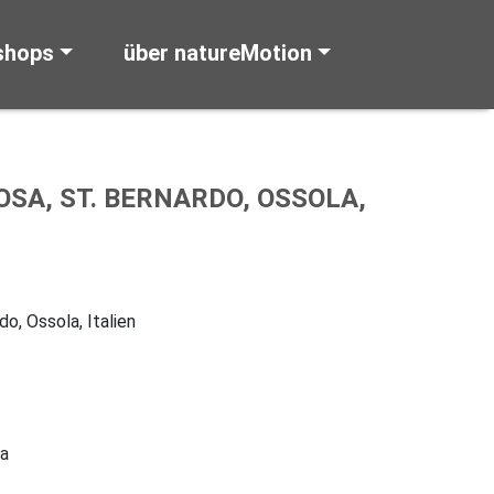
shops
über natureMotion
OSA, ST. BERNARDO, OSSOLA,
o, Ossola, Italien
la