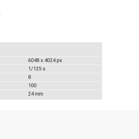
t
6048 x 4024 px
1/125 s
8
100
24 mm