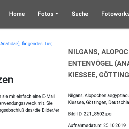
Home
Fotos
Suche
Fotowork
NILGANS, ALOPOC
ENTENVÖGEL (ANA
KIESSEE, GÖTTIN
zen
Nilgans, Alopochen aegyptiacus
sie mir einfach eine E-Mail
Kiessee, Göttingen, Deutschl
Verwendungszweck mit. Sie
gsabschluß das/die Bilder/er
Bild-ID: 221_8502.jpg
Aufnahmedatum: 25.10.2019