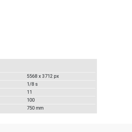
5568 x 3712 px
1/8 s
11
100
750 mm