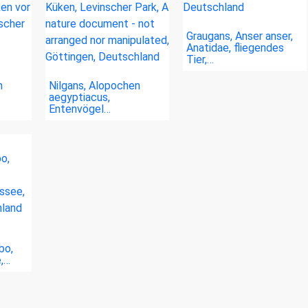
Graugans, Anser anser,
Anatidae, fliegendes
Tier,…
n
Nilgans, Alopochen
aegyptiacus,
Entenvögel…
bo,
,…