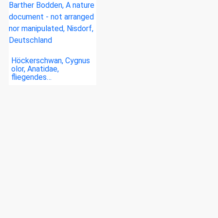
Höckerschwan, Cygnus
olor, Anatidae,
fliegendes…