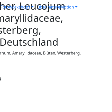
her, Leucojum
Fotoworkshops
über natureMotion
aryllidaceae,
sterberg,
 Deutschland
num, Amaryllidaceae, Blüten, Westerberg,
4