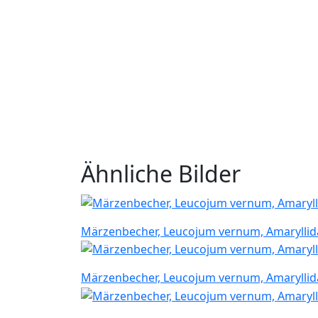
Ähnliche Bilder
Märzenbecher, Leucojum vernum, Amarylli
Märzenbecher, Leucojum vernum, Amarylli