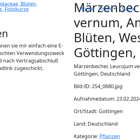
Märzenbec
Home
Fotos
Suche
vernum, Am
en
Blüten, We
en sie mir einfach eine E-
Göttingen,
wünschten Verwendungszweck
d nach Vertragsabschluß
Märzenbecher, Leucojum ver
adlink zugeschickt.
Göttingen, Deutschland
Bild-ID: 254_0680.jpg
Aufnahmedatum: 23.02.202
Ort/Stadt: Göttingen
Land: Deutschland
Kategorie:
Pflanzen