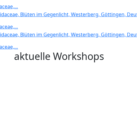
daceae,…
daceae,…
daceae,…
aktuelle Workshops