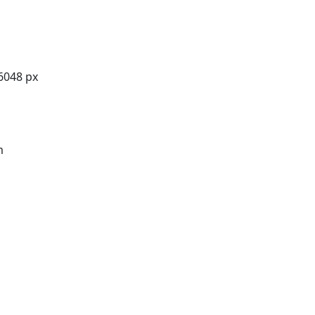
6048 px
m