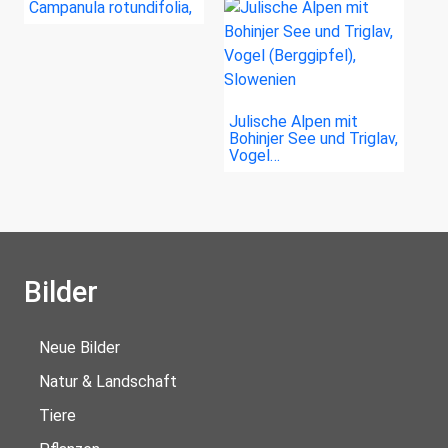
Campanula rotundifolia,
…
Julische Alpen mit
Bohinjer See und Triglav,
Vogel…
Bilder
Neue Bilder
Natur & Landschaft
Tiere