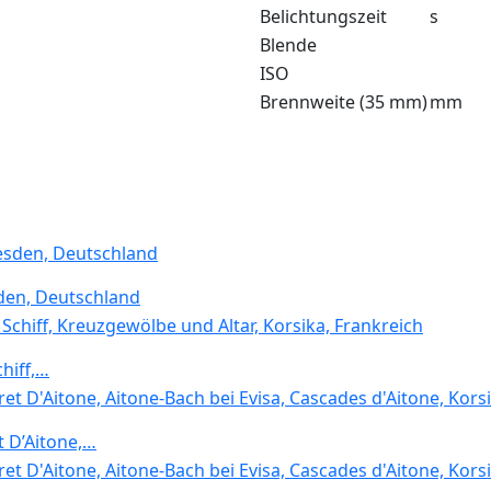
Belichtungszeit
s
Blende
ISO
Brennweite (35 mm)
mm
sden, Deutschland
chiff,…
 D’Aitone,…