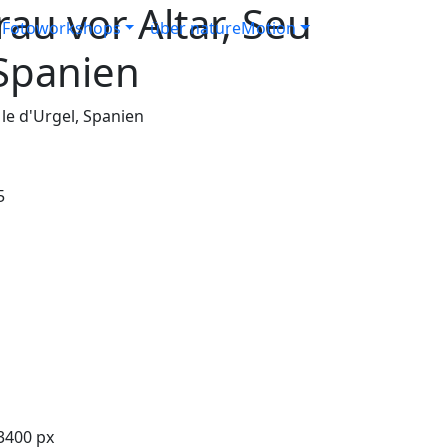
au vor Altar, Seu
Fotoworkshops
über natureMotion
 Spanien
 le d'Urgel, Spanien
5
3400 px