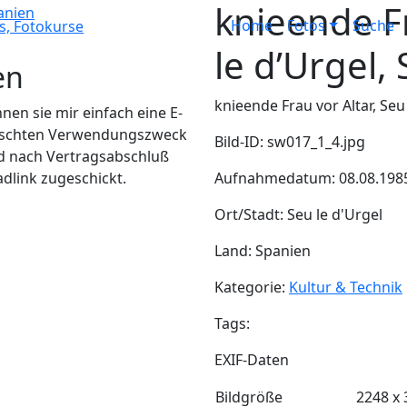
knieende Fr
Home
Fotos
Suche
le d’Urgel,
en
knieende Frau vor Altar, Seu
en sie mir einfach eine E-
wünschten Verwendungszweck
Bild-ID: sw017_1_4.jpg
d nach Vertragsabschluß
adlink zugeschickt.
Aufnahmedatum: 08.08.198
Ort/Stadt: Seu le d'Urgel
Land: Spanien
Kategorie:
Kultur & Technik
Tags:
EXIF-Daten
Bildgröße
2248 x 