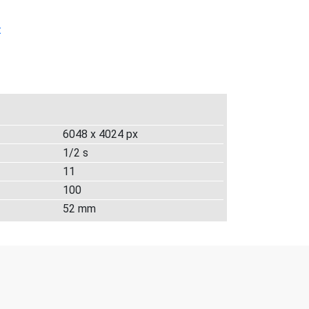
t
6048 x 4024 px
1/2 s
11
100
52 mm