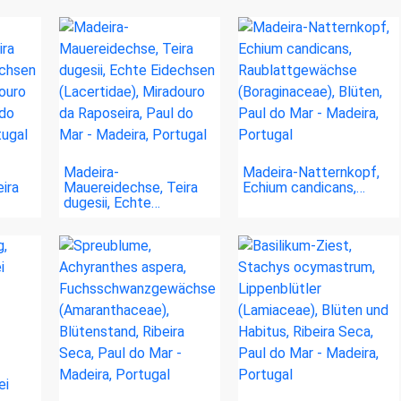
Madeira-
Madeira-Natternkopf,
ira
Mauereidechse, Teira
Echium candicans,…
dugesii, Echte…
ei