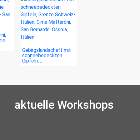
ni,
die
Gebirgslandschaft mit
schneebedeckten
Gipfeln,…
aktuelle Workshops