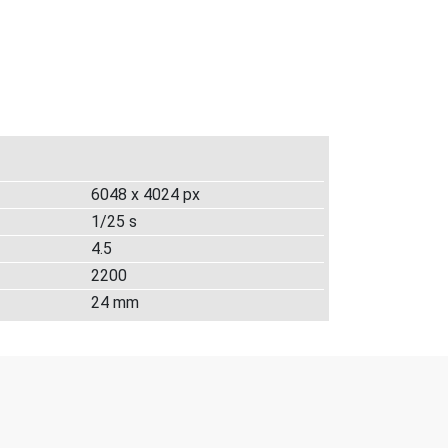
6048 x 4024 px
1/25 s
4.5
2200
24 mm