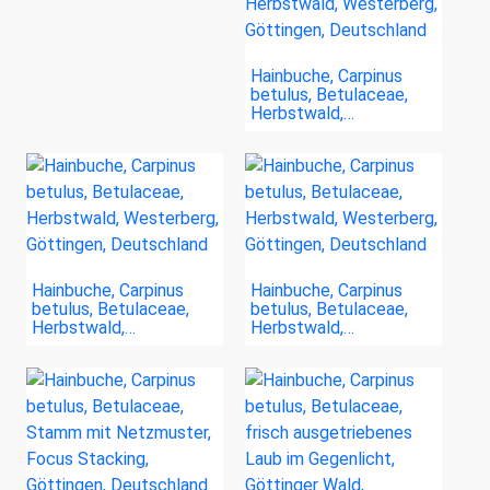
Hainbuche, Carpinus
betulus, Betulaceae,
Herbstwald,…
Hainbuche, Carpinus
Hainbuche, Carpinus
betulus, Betulaceae,
betulus, Betulaceae,
Herbstwald,…
Herbstwald,…