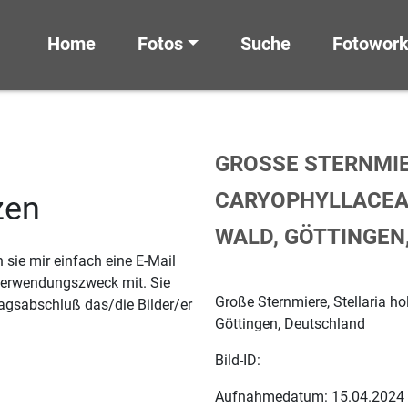
Home
Fotos
Suche
Fotowor
GROSSE STERNMIER
ARYOPHYLLACEAE,
zen
ALD, GÖTTINGEN,
sie mir einfach eine E-Mail
 Verwendungszweck mit. Sie
Große Sternmiere, Stellaria ho
agsabschluß das/die Bilder/er
Göttingen, Deutschland
Bild-ID:
Aufnahmedatum: 15.04.2024