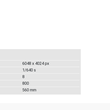
6048 x 4024 px
1/640 s
8
800
560 mm