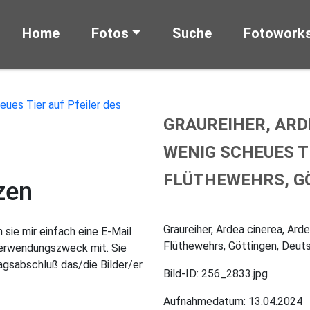
Home
Fotos
Suche
Fotowork
GRAUREIHER, ARD
WENIG SCHEUES TI
FLÜTHEWEHRS, G
zen
Graureiher, Ardea cinerea, Ard
sie mir einfach eine E-Mail
Flüthewehrs, Göttingen, Deut
Verwendungszweck mit. Sie
gsabschluß das/die Bilder/er
Bild-ID: 256_2833.jpg
Aufnahmedatum: 13.04.2024