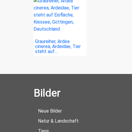
Graureiher, Ardea
cinerea, Ardeidae, Tier
steht auf…
Bilder
Neue Bilder
Natur & Landschaft
Tiere