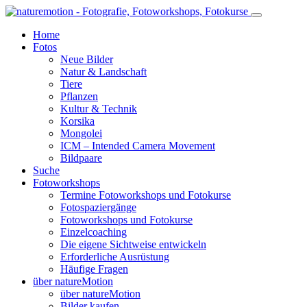
Home
Fotos
Neue Bilder
Natur & Landschaft
Tiere
Pflanzen
Kultur & Technik
Korsika
Mongolei
ICM – Intended Camera Movement
Bildpaare
Suche
Fotoworkshops
Termine Fotoworkshops und Fotokurse
Fotospaziergänge
Fotoworkshops und Fotokurse
Einzelcoaching
Die eigene Sichtweise entwickeln
Erforderliche Ausrüstung
Häufige Fragen
über natureMotion
über natureMotion
Bilder kaufen