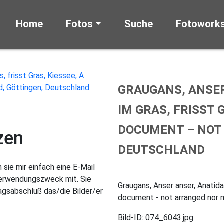
Home
Fotos
Suche
Fotowork
GRAUGANS, ANSER
IM GRAS, FRISST 
DOCUMENT – NOT
zen
DEUTSCHLAND
sie mir einfach eine E-Mail
Verwendungszweck mit. Sie
Graugans, Anser anser, Anatida
gsabschluß das/die Bilder/er
document - not arranged nor 
Bild-ID: 074_6043.jpg