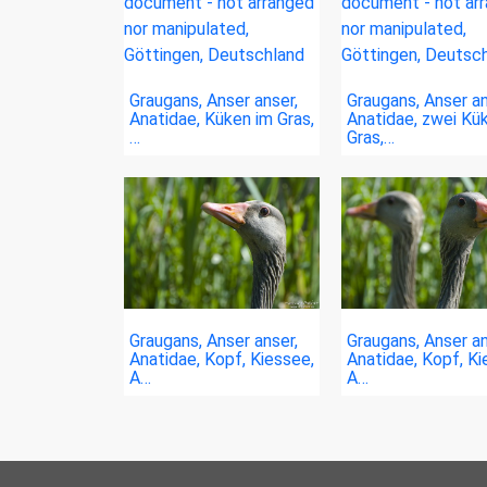
Graugans, Anser anser,
Graugans, Anser an
Anatidae, Küken im Gras,
Anatidae, zwei Kü
…
Gras,…
Graugans, Anser anser,
Graugans, Anser an
Anatidae, Kopf, Kiessee,
Anatidae, Kopf, Ki
A…
A…