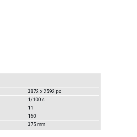
3872 x 2592 px
1/100 s
11
160
375 mm