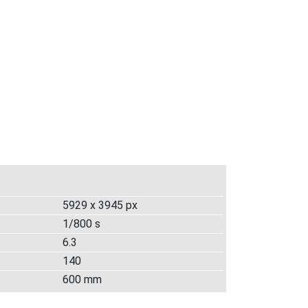
5929 x 3945 px
1/800 s
6.3
140
600 mm