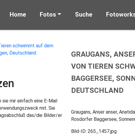
Home
Fotos
Suche
Fotowork
GRAUGANS, ANSER
VON TIEREN SCH
BAGGERSEE, SON
zen
DEUTSCHLAND
sie mir einfach eine E-Mail
Verwendungszweck mit. Sie
Graugans, Anser anser, Anati
gsabschluß das/die Bilder/er
Rosdorfer Baggersee, Sonnenu
Bild-ID: 265_1457.jpg