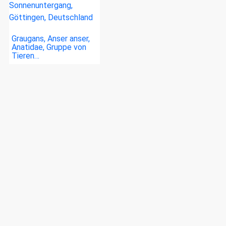
Graugans, Anser anser,
Anatidae, Gruppe von
Tieren…