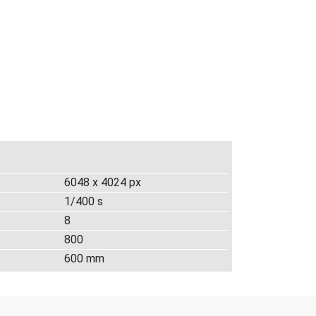
6048 x 4024 px
1/400 s
8
800
600 mm