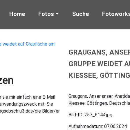
Home
Fotos
Suche
Fotowork
GRAUGANS, ANSER 
RUPPE WEIDET AU
IESSEE, GÖTTING
zen
Graugans, Anser anser, Anatid
sie mir einfach eine E-Mail
Kiessee, Göttingen, Deutschl
Verwendungszweck mit. Sie
gsabschluß das/die Bilder/er
Bild-ID: 257_6144.jpg
Aufnahmedatum: 07.06.2024