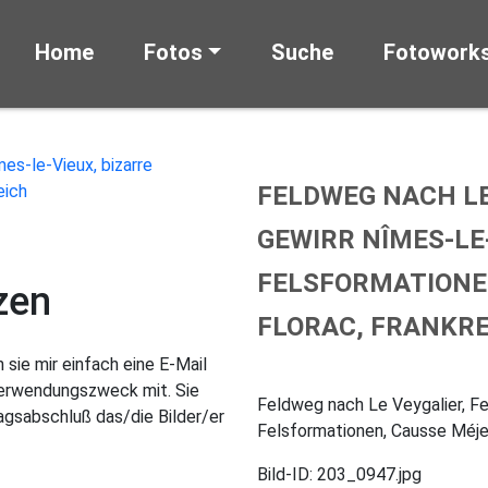
Home
Fotos
Suche
Fotowork
FELDWEG NACH LE
GEWIRR NÎMES-LE-
FELSFORMATIONE
zen
FLORAC, FRANKR
sie mir einfach eine E-Mail
Verwendungszweck mit. Sie
Feldweg nach Le Veygalier, Fe
gsabschluß das/die Bilder/er
Felsformationen, Causse Méjea
Bild-ID: 203_0947.jpg