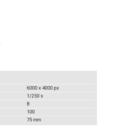
t
6000 x 4000 px
1/250 s
8
100
75 mm