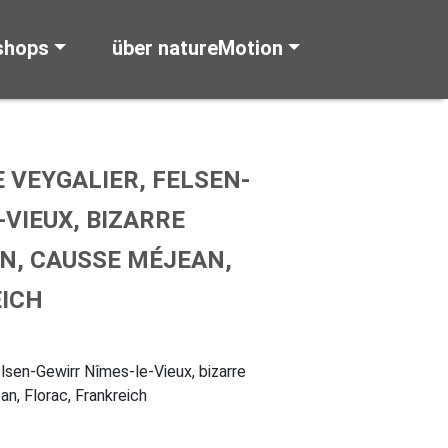
shops
über natureMotion
 VEYGALIER, FELSEN-
VIEUX, BIZARRE
N, CAUSSE MÉJEAN,
EICH
lsen-Gewirr Nîmes-le-Vieux, bizarre
n, Florac, Frankreich