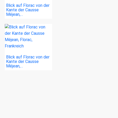
Blick auf Florac von der
Kante der Causse
Méjean,…
Blick auf Florac von der
Kante der Causse
Méjean,…