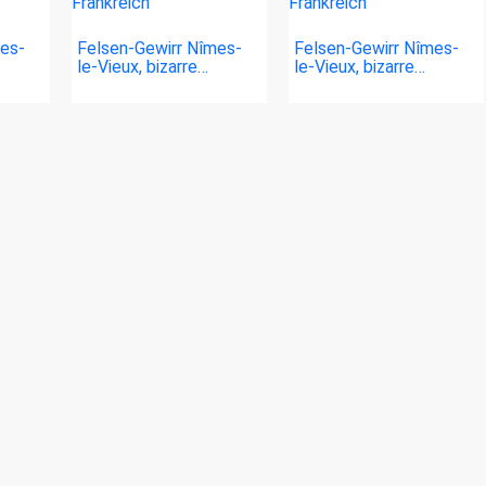
mes-
Felsen-Gewirr Nîmes-
Felsen-Gewirr Nîmes-
le-Vieux, bizarre…
le-Vieux, bizarre…