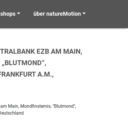
kshops
über natureMotion
TRALBANK EZB AM MAIN,
 „BLUTMOND“,
RANKFURT A.M., D
am Main, Mondfinsternis, "Blutmond",
 Deutschland