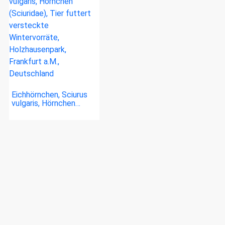
Eichhörnchen, Sciurus
vulgaris, Hörnchen…