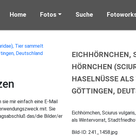
Home
Fotos
Suche
Fotowork
EICHHÖRNCHEN, S
HÖRNCHEN (SCIUR
HASELNÜSSE ALS 
zen
GÖTTINGEN, DEU
sie mir einfach eine E-Mail
Verwendungszweck mit. Sie
Eichhörnchen, Sciurus vulgari
gsabschluß das/die Bilder/er
als Wintervorrat, Stadtfriedh
Bild-ID: 241_1458.jpg