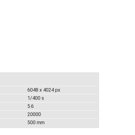
6048 x 4024 px
1/400 s
5.6
20000
500 mm