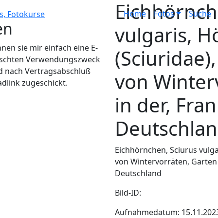
Eichhörnch
Home
Fotos
Suche
en
vulgaris, 
en sie mir einfach eine E-
(Sciuridae
wünschten Verwendungszweck
d nach Vertragsabschluß
von Winter
adlink zugeschickt.
in der, Fran
Deutschla
Eichhörnchen, Sciurus vulg
von Wintervorräten, Garten 
Deutschland
Bild-ID:
Aufnahmedatum: 15.11.202