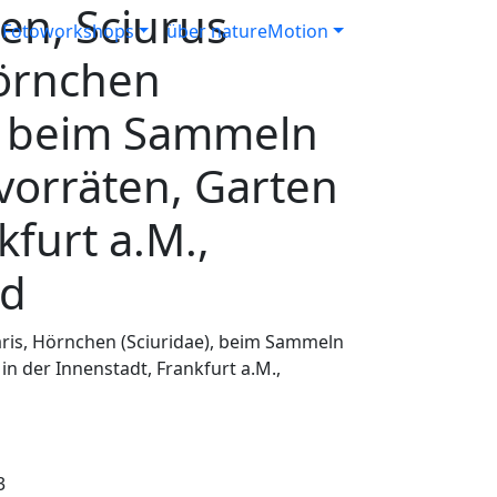
en, Sciurus
Fotoworkshops
über natureMotion
Hörnchen
), beim Sammeln
vorräten, Garten
kfurt a.M.,
nd
aris, Hörnchen (Sciuridae), beim Sammeln
in der Innenstadt, Frankfurt a.M.,
3