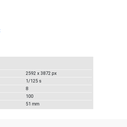
t
2592 x 3872 px
1/125 s
8
100
51 mm