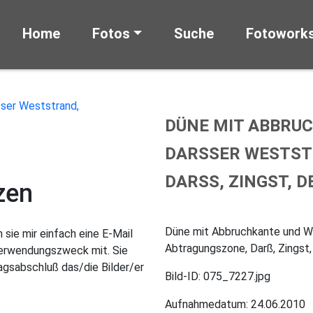
Home
Fotos
Suche
Fotowork
DÜNE MIT ABBRU
DARSSER WESTST
DARSS, ZINGST, 
zen
Düne mit Abbruchkante und Wu
sie mir einfach eine E-Mail
Abtragungszone, Darß, Zingst
Verwendungszweck mit. Sie
gsabschluß das/die Bilder/er
Bild-ID: 075_7227.jpg
Aufnahmedatum: 24.06.2010