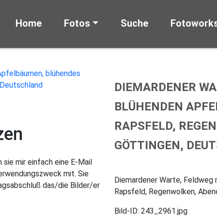
Home
Fotos
Suche
Fotowork
DIEMARDENER WA
BLÜHENDEN APFE
RAPSFELD, REGEN
zen
GÖTTINGEN, DEU
sie mir einfach eine E-Mail
Verwendungszweck mit. Sie
Diemardener Warte, Feldweg 
gsabschluß das/die Bilder/er
Rapsfeld, Regenwolken, Abend
Bild-ID: 243_2961.jpg