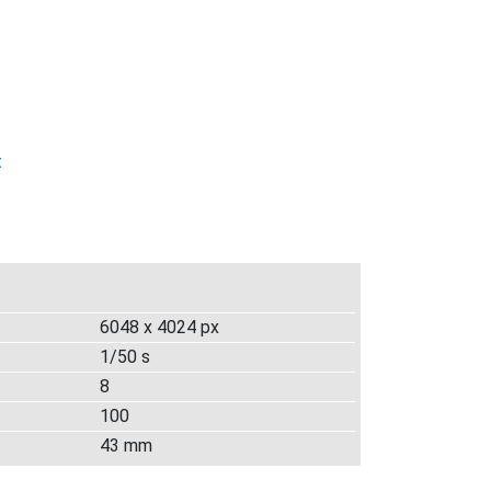
t
6048 x 4024 px
1/50 s
8
100
43 mm