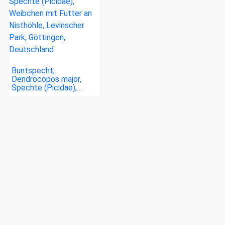
Buntspecht,
Dendrocopos major,
Spechte (Picidae),…