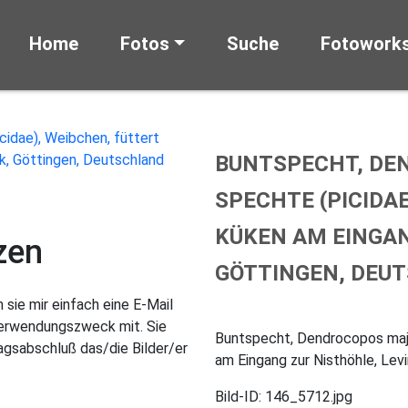
Home
Fotos
Suche
Fotowork
BUNTSPECHT, DE
SPECHTE (PICIDA
KÜKEN AM EINGAN
zen
GÖTTINGEN, DEU
sie mir einfach eine E-Mail
Verwendungszweck mit. Sie
Buntspecht, Dendrocopos majo
gsabschluß das/die Bilder/er
am Eingang zur Nisthöhle, Lev
Bild-ID: 146_5712.jpg