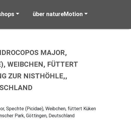
shops
über natureMotion
NDROCOPOS MAJOR,
E), WEIBCHEN, FÜTTERT
G ZUR NISTHÖHLE,,
TSCHLAND
r, Spechte (Picidae), Weibchen, füttert Küken
inscher Park, Göttingen, Deutschland