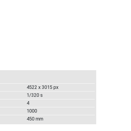
4522 x 3015 px
1/320 s
4
1000
450 mm