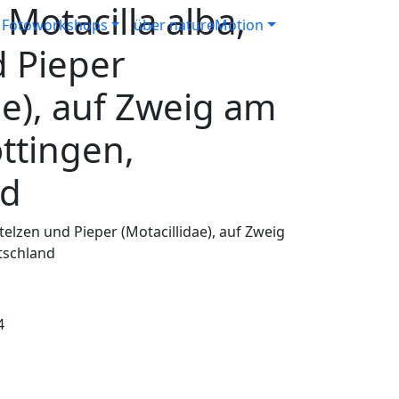
 Motacilla alba,
Fotoworkshops
über natureMotion
d Pieper
ae), auf Zweig am
ttingen,
nd
Stelzen und Pieper (Motacillidae), auf Zweig
tschland
4