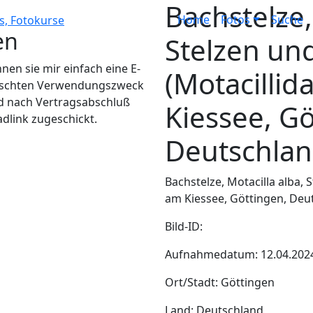
Bachstelze,
Home
Fotos
Suche
en
Stelzen un
en sie mir einfach eine E-
(Motacillid
wünschten Verwendungszweck
d nach Vertragsabschluß
Kiessee, Gö
adlink zugeschickt.
Deutschla
Bachstelze, Motacilla alba, 
am Kiessee, Göttingen, Deu
Bild-ID:
Aufnahmedatum: 12.04.202
Ort/Stadt: Göttingen
Land: Deutschland