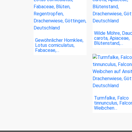
Wilde Möhre, Dau
carota, Apiaceae,
Gewöhnlicher Hornklee,
Blütenstand,…
Lotus corniculatus,
Fabaceae,…
Turmfalke, Falco
tinnunculus, Falco
Weibchen…