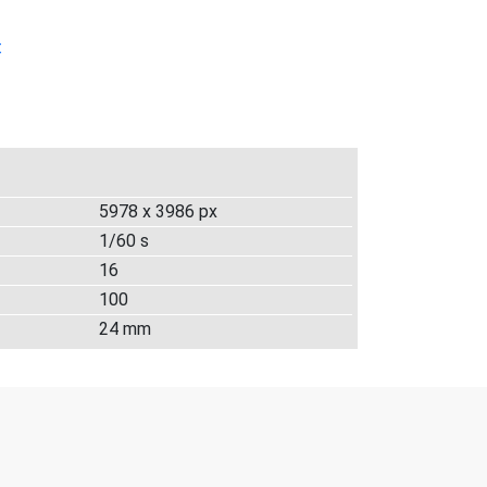
t
5978 x 3986 px
1/60 s
16
100
24 mm